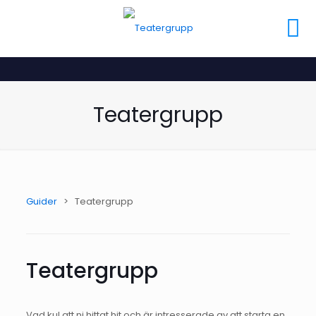
Teatergrupp
Guider
> Teatergrupp
Teatergrupp
Vad kul att ni hittat hit och är intresserade av att starta en