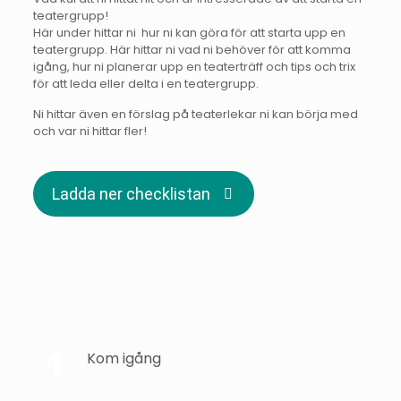
teatergrupp!
Här under hittar ni hur ni kan göra för att starta upp en
teatergrupp. Här hittar ni vad ni behöver för att komma
igång, hur ni planerar upp en teaterträff och tips och trix
för att leda eller delta i en teatergrupp.
Ni hittar även en förslag på teaterlekar ni kan börja med
och var ni hittar fler!
Ladda ner checklistan
Checklista
Checklista
Checklista
Checklista
Kom igång